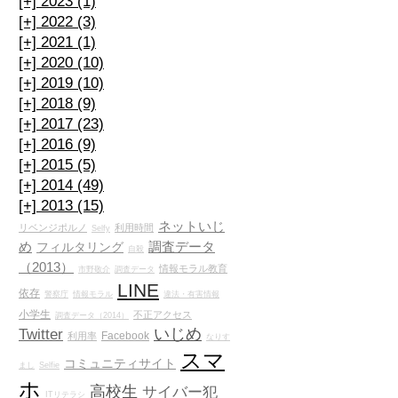
[+]
2023 (1)
[+]
2022 (3)
[+]
2021 (1)
[+]
2020 (10)
[+]
2019 (10)
[+]
2018 (9)
[+]
2017 (23)
[+]
2016 (9)
[+]
2015 (5)
[+]
2014 (49)
[+]
2013 (15)
ネットいじ
リベンジポルノ
利用時間
Selfy
め
調査データ
フィルタリング
自殺
（2013）
情報モラル教育
市野敬介
調査データ
LINE
依存
警察庁
情報モラル
違法・有害情報
小学生
不正アクセス
調査データ（2014）
いじめ
Twitter
Facebook
利用率
なりす
スマ
コミュニティサイト
まし
Selfie
ホ
高校生
サイバー犯
ITリテラシ