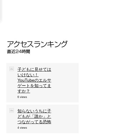
子どもに見せては
いけない！
YouTubeのエルサ
ゲートを知ってま
すか？
6 views
知らないうちに子
どもが「誰か」と
つながってる恐怖
4 views