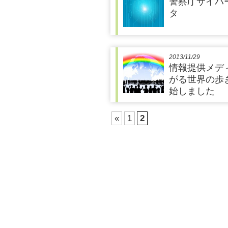
警察庁サイバ
タ
2013/11/29
情報提供メデ
がる世界の歩
始しました
«
1
2