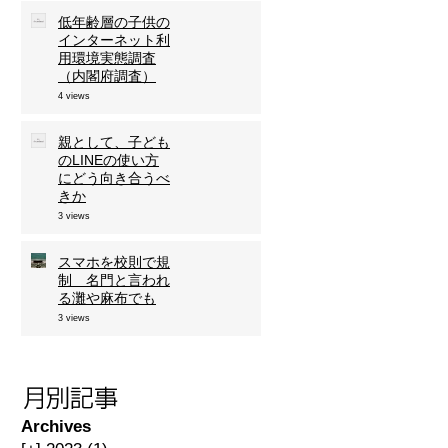
低年齢層の子供の
インターネット利
用環境実態調査
（内閣府調査）
4 views
親として、子ども
のLINEの使い方
にどう向き合うべ
きか
3 views
スマホを校則で規
制 名門と言われ
る灘や麻布でも
3 views
Archives