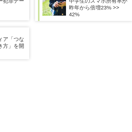
ー犯罪デー
中学生のスマホ所有率が
昨年から倍増23% >>
42%
ィア「つな
き方」を開