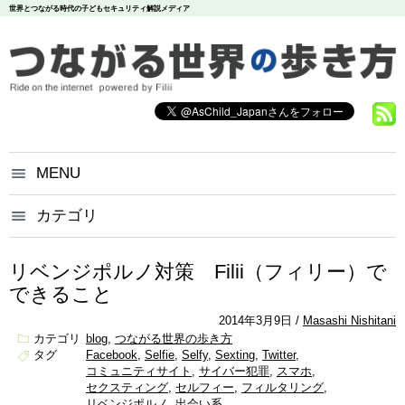
世界とつながる時代の子どもセキュリティ解説メディア
MENU
つながる世界の歩き方とは？
カテゴリ
いじめ
犯罪
お問い合わせ
炎上
個人情報
漏洩
リベンジポルノ対策 Filii（フィリー）で
悪評
依存
個人情報保護方針
できること
調査データ
2014年3月9日
Masashi Nishitani
カテゴリ
blog
つながる世界の歩き方
タグ
Facebook
Selfie
Selfy
Sexting
Twitter
コミュニティサイト
サイバー犯罪
スマホ
セクスティング
セルフィー
フィルタリング
リベンジポルノ
出会い系