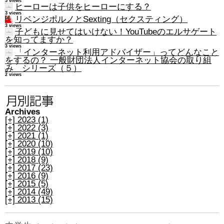
5 views
ヒーローは子供をヒーローにする？
3 views
リベンジポルノとSexting（セクスティング）
3 views
子どもに見せてはいけない！YouTubeのエルサゲート
を知ってますか？
3 views
「インターネット利用アドバイザー」ってどんなこと
をするの？ 一般財団法人インターネット協会の取り組
み シリーズ（５）
2 views
Archives
[+]
2023 (1)
[+]
2022 (3)
[+]
2021 (1)
[+]
2020 (10)
[+]
2019 (10)
[+]
2018 (9)
[+]
2017 (23)
[+]
2016 (9)
[+]
2015 (5)
[+]
2014 (49)
[+]
2013 (15)