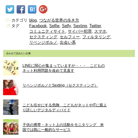
カテゴリ
blog
つながる世界の歩き方
タグ
Facebook
Selfie
Selfy
Sexting
Twitter
コミュニティサイト
サイバー犯罪
スマホ
セクスティング
セルフィー
フィルタリング
リベンジポルノ
出会い系
合わせて読みたい記事
LINEに関心が集まっていますが・・・ こどもの
ネット利用問題を改めて見直す
リベンジポルノとSexting（セクスティング）
こども任せにする危険 こどもがネットやITに親よ
り詳しいデジタルディバイド
子供の携帯・ネット上の活動をモニタリング 米
国では既に一般的なサービス