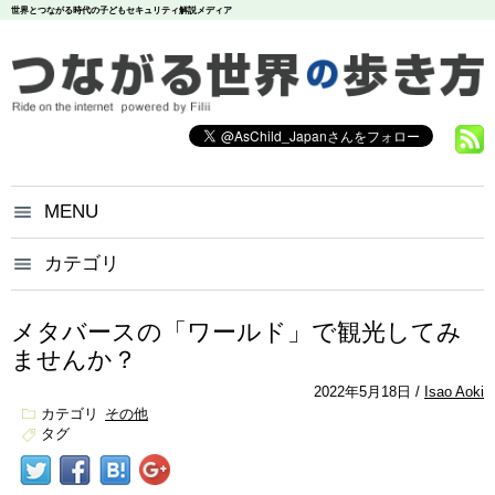
世界とつながる時代の子どもセキュリティ解説メディア
MENU
つながる世界の歩き方とは？
カテゴリ
いじめ
犯罪
お問い合わせ
炎上
個人情報
漏洩
メタバースの「ワールド」で観光してみ
悪評
依存
個人情報保護方針
ませんか？
調査データ
2022年5月18日
Isao Aoki
カテゴリ
その他
タグ