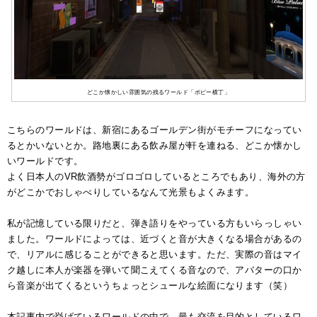
どこか懐かしい雰囲気の残るワールド「ポピー横丁」
こちらのワールドは、新宿にあるゴールデン街がモチーフになってい
るとかいないとか。路地裏にある飲み屋が軒を連ねる、どこか懐かし
いワールドです。
よく日本人のVR飲酒勢がゴロゴロしているところでもあり、海外の方
がどこかでおしゃべりしているなんて光景もよくみます。
私が記憶している限りだと、弾き語りをやっている方もいらっしゃい
ました。
ワールドによっては、近づくと音が大きくなる場合があるの
で、リアルに感じることができると思います。ただ、
実際の音はマイ
ク越しに本人が楽器を弾いて聞こえてくる音なので、アバターの口か
ら音楽が出てくるというちょっとシュールな絵面になります（笑）
本記事内で挙げているワールドの中で、最も交流を目的としているワ