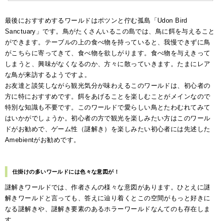
最後におすすめするワールドはポツンと佇む孤島「Udon Bird
Sanctuary」です。鳥がたくさんいるこの島では、鳥に餌を与えること
ができます。テーブルの上の食べ物を持っていると、我慢できずに鳥
がこちらに寄ってきて、食べ物を欲しがります。食べ物を与えきって
しまうと、興味がなくなるのか、方々に散っていきます。
たまにレア
な鳥が来訪するようですよ。
お友達と談笑しながら観光気分が味わえるこのワールドは、初心者の
方に特におすすめです。餌をあげることを楽しむことがメインなので
特別な知識も不要です。このワールドで愛らしい鳥とたわむれてみて
はいかがでしょうか。初心者の方で観光を楽しみたい方はこのワール
ドがお勧めで、ゲーム性（謎解き）を楽しみたい初心者には先述した
Amebientがお勧めです。
仕掛けの多いワールドには色々な意図が！
謎解きワールドでは、作者さんの様々な意図があります。ひとえに謎
解きワールドと言っても、答えに辿り着くとこの空間がもっと好きに
なる謎解きや、謎解き要素のあるホラーワールドなんてのも存在しま
す。