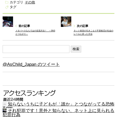
カテゴリ
その他
タグ
前の記事
次の記事
メタバースならではの交流方法！ ～SNS
ネット依存の引きこもり不登校児が社会の
とつながり～
レールに戻った方法
@AsChild_Japan のツイート
知らないうちに子どもが「誰か」とつながってる恐怖
10 views
それ犯罪です！意外と知らない、ネット上に見られる
犯罪行為