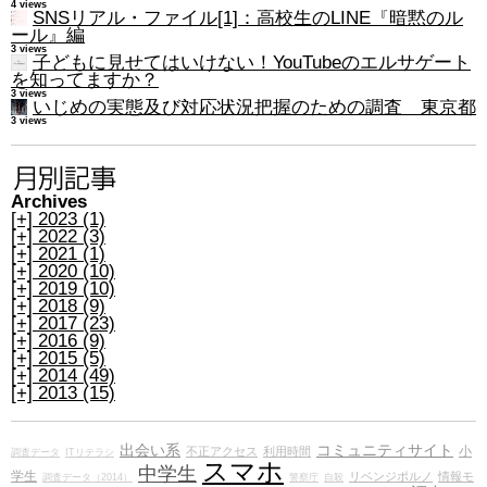
4 views
SNSリアル・ファイル[1]：高校生のLINE『暗黙のル
ール』編
3 views
子どもに見せてはいけない！YouTubeのエルサゲート
を知ってますか？
3 views
いじめの実態及び対応状況把握のための調査 東京都
3 views
Archives
[+]
2023 (1)
[+]
2022 (3)
[+]
2021 (1)
[+]
2020 (10)
[+]
2019 (10)
[+]
2018 (9)
[+]
2017 (23)
[+]
2016 (9)
[+]
2015 (5)
[+]
2014 (49)
[+]
2013 (15)
出会い系
コミュニティサイト
小
不正アクセス
利用時間
調査データ
ITリテラシ
スマホ
中学生
学生
リベンジポルノ
情報モ
調査データ（2014）
警察庁
自殺