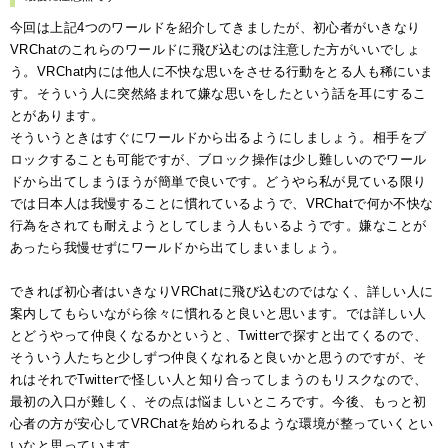
今回は上記4つのワールドを紹介してきましたが、初心者がいきなり
VRChatのこれらのワールドに飛び込むのは注意した方がいいでしょ
う。VRChat内には他人に不快な思いをさせる行動をとる人も稀にいま
す。そういう人に突然絡まれて嫌な思いをしたという話を耳にするこ
とがあります。
そういうときはすぐにワールドから出るようにしましょう。相手をブ
ロックすることも可能ですが、ブロック操作は少し難しいのでワール
ドから出てしまうほうが簡単で良いです。どうやら私が見ている限り
では日本人は我慢することに慣れているようで、VRChatで何か不快な
行為をされても耐えようとしてしまう人もいるようです。嫌なことが
あったら我慢せずにワールドから出てしまいましょう。
できれば初心者はいきなりVRChatに飛び込むのではなく、詳しい人に
案内してもらいながら徐々に慣れると良いと思います。では詳しい人
とどうやって仲良くなるかというと、Twitterで探すと出てくるので、
そういう人たちと少しずつ仲良くなれると良いかと思うのですが、そ
れはそれでTwitterで怪しい人と知り合ってしまうのもリスクなので、
最初の入口が難しく、その点は悩ましいところです。今後、もっと初
心者の方が安心してVRChatを始められるような環境が整っていくとい
いなと思っています。