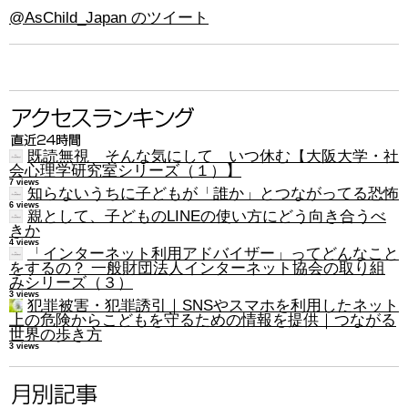
@AsChild_Japan のツイート
既読無視 そんな気にして いつ休む【大阪大学・社
会心理学研究室シリーズ（１）】
7 views
知らないうちに子どもが「誰か」とつながってる恐怖
6 views
親として、子どものLINEの使い方にどう向き合うべ
きか
4 views
「インターネット利用アドバイザー」ってどんなこと
をするの？ 一般財団法人インターネット協会の取り組
みシリーズ（３）
3 views
犯罪被害・犯罪誘引｜SNSやスマホを利用したネット
上の危険からこどもを守るための情報を提供｜つながる
世界の歩き方
3 views