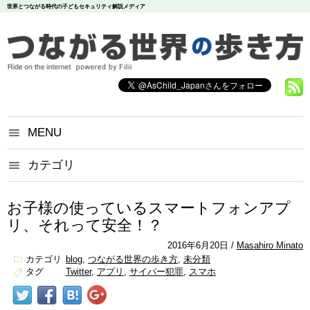
世界とつながる時代の子どもセキュリティ解説メディア
MENU
つながる世界の歩き方とは？
カテゴリ
いじめ
犯罪
お問い合わせ
炎上
個人情報
漏洩
お子様の使っているスマートフォンアプ
悪評
依存
個人情報保護方針
リ、それって安全！？
調査データ
2016年6月20日
Masahiro Minato
カテゴリ
blog
つながる世界の歩き方
未分類
タグ
Twitter
アプリ
サイバー犯罪
スマホ