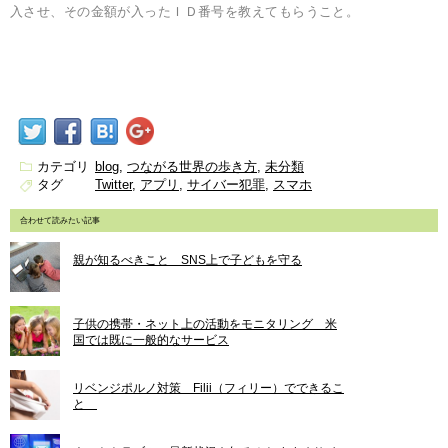
入させ、その金額が入ったＩＤ番号を教えてもらうこと。
カテゴリ
blog
つながる世界の歩き方
未分類
タグ
Twitter
アプリ
サイバー犯罪
スマホ
合わせて読みたい記事
親が知るべきこと SNS上で子どもを守る
子供の携帯・ネット上の活動をモニタリング 米
国では既に一般的なサービス
リベンジポルノ対策 Filii（フィリー）でできるこ
と