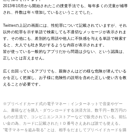
2013年10月から開始されたこの捜査手法でも、毎年多くの児童が補導
され、件数は年々増加しているということでした。
Twitterの上記の画面には、性犯罪について記載されていますが、それ
以外の犯罪を示す単語で検索しても不適切なメッセージが表示されま
す。その他にも、差別的な用語や他人に不快感を与える単語で検索す
ると、大人でも吐き気がするような内容が表示されます。
皆が使っている一般的なアプリだから問題は少ない、という認識は、
正しいとは言えません。
広く出回っているアプリでも、親御さんはどの様な危険が潜んでいる
かを正しく把握し、お子様に危険性の説明を含めた正しい使い方を教
えることが必要です。
※プリペイドカード式の電子マネー：インターネットで音楽やゲー
ム、書籍などを購入・ダウンロードする決済方法。数千円～数万円の
ものが主流で、コンビニエンスストアーなどで販売されている。前払
い金の為、カードに記載されたＩＤ番号さえあれば誰でも使える。
”電子マネーを盗み取る” とは、相手をだましてプリペイドカードを購