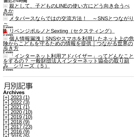
親として、子どものLINEの使い方にどう向き合うべ
きか
4 views
メタバースならではの交流方法！ ～SNSとつながり
～
3 views
リベンジポルノとSexting（セクスティング）
3 views
個人情報漏洩｜SNSやスマホを利用したネット上の危
険からこどもを守るための情報を提供｜つながる世界の
歩き方
2 views
「インターネット利用アドバイザー」ってどんなこと
をするの？ 一般財団法人インターネット協会の取り組
み シリーズ（５）
2 views
Archives
[+]
2023 (1)
[+]
2022 (3)
[+]
2021 (1)
[+]
2020 (10)
[+]
2019 (10)
[+]
2018 (9)
[+]
2017 (23)
[+]
2016 (9)
[+]
2015 (5)