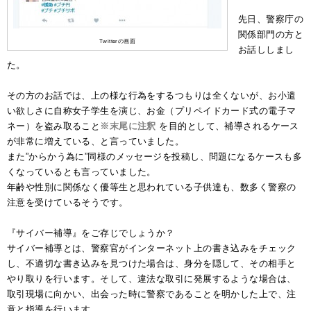
先日、警察庁の
関係部門の方と
Twitterの画面
お話ししまし
た。
その方のお話では、上の様な行為をするつもりは全くないが、お小遣
い欲しさに自称女子学生を演じ、お金（プリペイドカード式の電子マ
ネー）を盗み取ること
※末尾に注釈
を目的として、補導されるケース
が非常に増えている、と言っていました。
また”からかう為に”同様のメッセージを投稿し、問題になるケースも多
くなっているとも言っていました。
年齢や性別に関係なく優等生と思われている子供達も、数多く警察の
注意を受けているそうです。
『サイバー補導』をご存じでしょうか？
サイバー補導とは、警察官がインターネット上の書き込みをチェック
し、不適切な書き込みを見つけた場合は、身分を隠して、その相手と
やり取りを行います。そして、違法な取引に発展するような場合は、
取引現場に向かい、出会った時に警察であることを明かした上で、注
意と指導を行います。