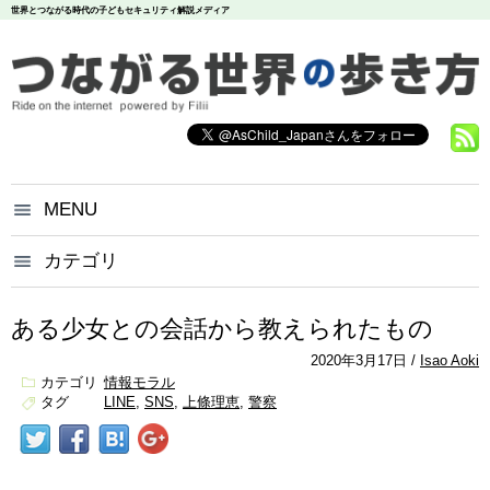
世界とつながる時代の子どもセキュリティ解説メディア
MENU
つながる世界の歩き方とは？
カテゴリ
いじめ
犯罪
お問い合わせ
炎上
個人情報
漏洩
ある少女との会話から教えられたもの
悪評
依存
個人情報保護方針
2020年3月17日
Isao Aoki
調査データ
カテゴリ
情報モラル
タグ
LINE
SNS
上條理恵
警察