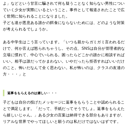
よ」などという甘言に騙されて何も疑うことなく知らない男性につい
ていく少女が実際にいるということ。事件として報道されたことで広
く世間に知られることになりました。
子ども達が悪意ある誰かの餌食にならないためには、どのような対策
が考えられるでしょうか。
ある中学生はこう言っています。「いつも親からガミガミ言われるだ
けで、何か言えば怒られちゃうし。その点、SNSは自分が管理者的な
立場に慣れて、中心でいられる。困ったらどこかの誰かに相談すれば
いい。相手は誰だってかまわない。いやだったら拒否すればいいだけ
のこと。怖いだなんて全く思わない。私が怖いのは、クラスの友達の
方・・・」と
返事をもらえるのは嬉しい・・・
子どもは自分の投げたメッセージに返事をもらうことや認められるこ
とで満足します。「だって、手紙だってそうでしょ。返事をもらえた
ら嬉しいじゃん。」ある少女の言葉は納得できる部分もありますが、
リアルな世界でやってほしいと願うのは私だけではないはずです。