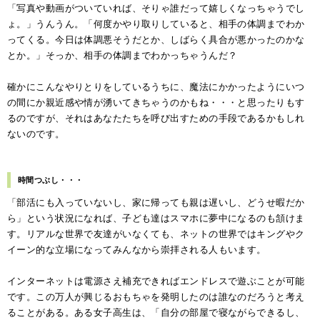
「写真や動画がついていれば、そりゃ誰だって嬉しくなっちゃうでし
ょ。」うんうん。「何度かやり取りしていると、相手の体調までわか
ってくる。今日は体調悪そうだとか、しばらく具合が悪かったのかな
とか。」そっか、相手の体調までわかっちゃうんだ？
確かにこんなやりとりをしているうちに、魔法にかかったようにいつ
の間にか親近感や情が湧いてきちゃうのかもね・・・と思ったりもす
るのですが、それはあなたたちを呼び出すための手段であるかもしれ
ないのです。
時間つぶし・・・
「部活にも入っていないし、家に帰っても親は遅いし、どうせ暇だか
ら」という状況になれば、子ども達はスマホに夢中になるのも頷けま
す。リアルな世界で友達がいなくても、ネットの世界ではキングやク
イーン的な立場になってみんなから崇拝される人もいます。
インターネットは電源さえ補充できればエンドレスで遊ぶことが可能
です。この万人が興じるおもちゃを発明したのは誰なのだろうと考え
ることがある。ある女子高生は、「自分の部屋で寝ながらできるし、