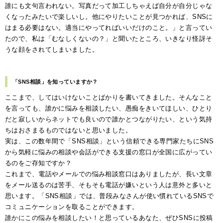
誰にも文句言われない。写真だって加工しちゃえば自分が自分じゃな
くなったみたいで楽しいし。他にやりたいことが見つかれば、SNSに
はまる必要はない。適当にやってればいいだけのこと。」と言ってい
たので、私は「むなしくないの？」と聞いたところ、いきなり怪訝そ
うな顔をされてしまいました。
「SNS相談」を知っていますか？
ここまで、してはいけないことばかりを書いてきました。そんなこと
を言っても、誰かに悩みを相談したい、愚痴をきいてほしい、ひとり
だと寂しいからネットでも良いので誰かとつながりたい、という気持
ちはおさまるものではないと思いました。
実は、この数年間で「SNS相談」という信頼できる専門家たちにSNS
から気軽に悩みの相談や会話ができる支援の窓口が全国に広がってい
るのをご存知ですか？
これまで、電話やメールでの悩み相談窓口はありましたが、長い文章
をメール送るのは苦手、そもそも電話が嫌いという人は意外と多いと
思います。「SNS相談」では、普段みなさんが使い慣れているSNSで
コミュニケーションを取ることができます。
誰かにこの悩みを相談したい！と思っているあなた、ぜひSNSに投稿