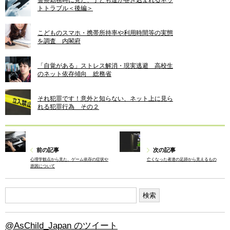
トトラブル＜後編＞
こどものスマホ・携帯所持率や利用時間等の実態
を調査 内閣府
「自覚がある」ストレス解消・現実逃避 高校生
のネット依存傾向 総務省
それ犯罪です！意外と知らない、ネット上に見ら
れる犯罪行為 その２
前の記事
次の記事
心理学観点から見た、ゲーム依存の症状や
亡くなった者達の足跡から見えるもの
原因について
@AsChild_Japan のツイート