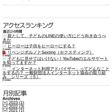
親として、子どものLINEの使い方にどう向き合うべ
きか
4 views
ヒーローは子供をヒーローにする？
3 views
リベンジポルノとSexting（セクスティング）
3 views
子どもに見せてはいけない！YouTubeのエルサゲート
を知ってますか？
3 views
「インターネット利用アドバイザー」ってどんなこと
をするの？ 一般財団法人インターネット協会の取り組
み シリーズ（５）
2 views
Archives
[+]
2023 (1)
[+]
2022 (3)
[+]
2021 (1)