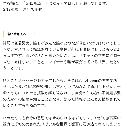
する前に、「SNS相談」とつながってほしいと願っています。
SNS相談 – 厚生労働省
若い皆さんへ・・・
結局は老若男女、誰もがみんな誰かとつながりたいのではないでしょ
うか。マスコミで報道されている事件以外にも暗数はもっともっとあ
るはずです。若い皆さんへ言いたいことは、「ネットの世界にクロー
ズな世界はない」ことと「マイナーや嘘が表だっている世界」だとい
うことです。
ひとことメッセージをアップしたら、そこはAll of themの世界であ
り、ふたりだけの秘密や誰にも言わないでねなんて通用しません。一
瞬のうちにコピーと拡散が繰り返されて、自分の知らない不特定多数
の人がその情報を知ることとなり、誤った情報がどんどん拡散されて
いくことすらあるのです。
止めたくても自分の意思では止められるはずもなく、やがては言葉の
暴力に打ちのめされたりリアルな世界で犯罪に巻き込まれてしまいま