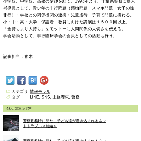
小学校、中学校、高校の講師を経て、1993年より、千葉県警察に婦人
補導員として、青少年の非行問題（薬物問題・スマホ問題・女子の性
非行）・学校との関係機関の連携・児童虐待・子育て問題に携わる。
小・中・高・大学・保護者・教員に向けた講演は１５００回以上。
「金持ちより人持ち」をモットーに人間関係の大切さを伝える。
学会活動として、非行臨床学会の会員としての活動も行う。
記事担当：青木
カテゴリ
情報モラル
タグ
LINE
SNS
上條理恵
警察
合わせて読みたい記事
警察勤務時に見た、子ども達が巻き込まれるネッ
トトラブル＜前編＞
警察勤務時に見た、子ども達が巻き込まれるネッ