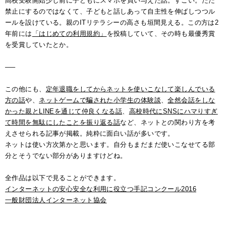
高校受験開始少し前に子どもにスマホを買い与えた話。すごい。ただ
禁止にするのではなくて、子どもと話しあって自主性を伸ばしつつル
ールを設けている。親のITリテラシーの高さも垣間見える。この方は2
年前には
「はじめての利用規約」
を投稿していて、その時も最優秀賞
を受賞していたとか。
—–
この他にも、
定年退職をしてからネットを使いこなして楽しんでいる
方の話
や、
ネットゲームで騙された小学生の体験談
、
全然会話をしな
かった親とLINEを通じて仲良くなる話
、
高校時代にSNSにハマりすぎ
て時間を無駄にしたことを振り返る話
など、ネットとの関わり方を考
えさせられる記事が掲載。純粋に面白い話が多いです。
ネットは使い方次第かと思います。自分もまだまだ使いこなせてる部
分とそうでない部分がありますけどね。
全作品は以下で見ることができます。
インターネットの安心安全な利用に役立つ手記コンクール2016
一般財団法人インターネット協会