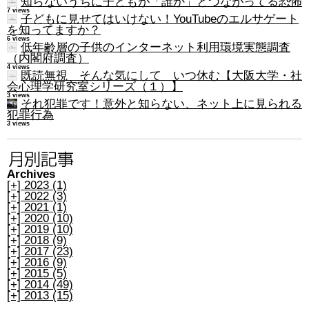
知らないうちに子どもが「誰か」とつながってる恐怖
7 views
子どもに見せてはいけない！YouTubeのエルサゲート
を知ってますか？
6 views
低年齢層の子供のインターネット利用環境実態調査
（内閣府調査）
4 views
既読無視 そんな気にして いつ休む【大阪大学・社
会心理学研究室シリーズ（１）】
3 views
それ犯罪です！意外と知らない、ネット上に見られる
犯罪行為
3 views
Archives
[+]
2023 (1)
[+]
2022 (3)
[+]
2021 (1)
[+]
2020 (10)
[+]
2019 (10)
[+]
2018 (9)
[+]
2017 (23)
[+]
2016 (9)
[+]
2015 (5)
[+]
2014 (49)
[+]
2013 (15)