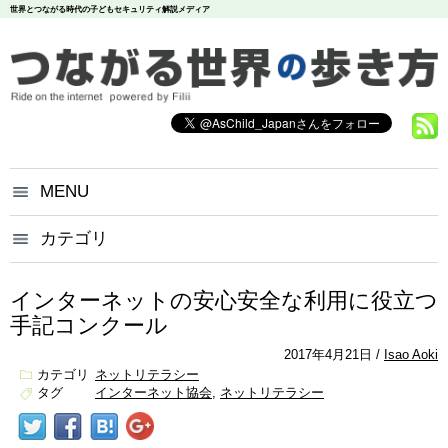
世界とつながる時代の子どもセキュリティ解説メディア
MENU
つながる世界の歩き方とは？
カテゴリ
いじめ
犯罪
お問い合わせ
炎上
個人情報
漏洩
インターネットの安心安全な利用に役立つ
悪評
依存
個人情報保護方針
手記コンクール
調査データ
2017年4月21日
Isao Aoki
カテゴリ
ネットリテラシー
タグ
インターネット協会
ネットリテラシー