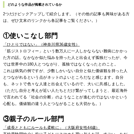
どのような作品が掲載されているか
2つだけピックアップして紹介します。（その他の記事も興味がある方
は、ぜひ文末のリンクから各記事をご覧ください。）
①使いこなし部門
「ひとりではない」（神奈川県36歳女性）
「筋ジストロフィー」という数万人に一人しかならない難病にかかっ
た方の話。なかなか似た悩みを持った人と出会えず孤独だったが、今
では世界中の180人とつながり、孤独ではなくなったとのこと。
これは病気の例ですが、少数しかいない自分と似た価値観を持った人
とつながれるという点がネットのよいところだなと感じます。自分
も、ネットで色々な人達と出会えているので、大いに共感しました。
（ただし自分と考えが近い人たちとだけ繋がってしまうと、最近海外
で言われてる「社会の分断」のようなことが進むのではないかという
心配も。価値観の違う人とつながることも大切かも。）
③親子のルール部門
「成長とともにルールも柔軟に」（大阪府女性44歳）