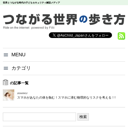
世界とつながる時代の子どもセキュリティ解説メディア
MENU
つながる世界の歩き方とは？
カテゴリ
いじめ
犯罪
お問い合わせ
炎上
個人情報
漏洩
の記事一覧
悪評
依存
個人情報保護方針
2016/09/12
調査データ
スマホがあなたの体を蝕む！スマホに潜む物理的なリスクを考える！!