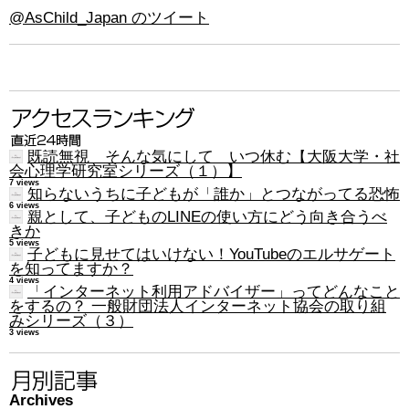
@AsChild_Japan のツイート
既読無視 そんな気にして いつ休む【大阪大学・社
会心理学研究室シリーズ（１）】
7 views
知らないうちに子どもが「誰か」とつながってる恐怖
6 views
親として、子どものLINEの使い方にどう向き合うべ
きか
5 views
子どもに見せてはいけない！YouTubeのエルサゲート
を知ってますか？
4 views
「インターネット利用アドバイザー」ってどんなこと
をするの？ 一般財団法人インターネット協会の取り組
みシリーズ（３）
3 views
Archives