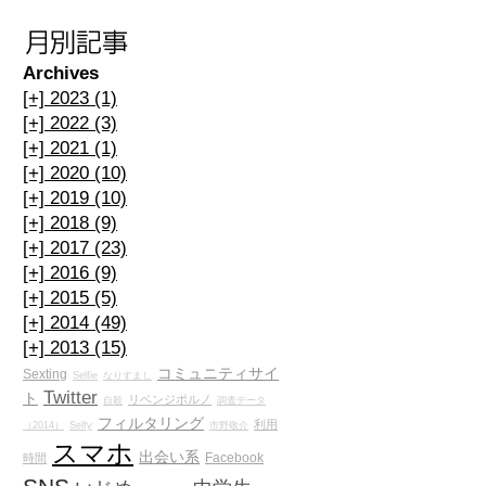
の
絡
Archives
慮
[+]
2023 (1)
[+]
2022 (3)
を
[+]
2021 (1)
[+]
2020 (10)
措
[+]
2019 (10)
[+]
2018 (9)
[+]
2017 (23)
[+]
2016 (9)
[+]
2015 (5)
[+]
2014 (49)
[+]
2013 (15)
コミュニティサイ
Sexting
Selfie
なりすまし
校
Twitter
ト
リベンジポルノ
自殺
調査データ
フィルタリング
利用
（2014）
Selfy
市野敬介
スマホ
出会い系
Facebook
時間