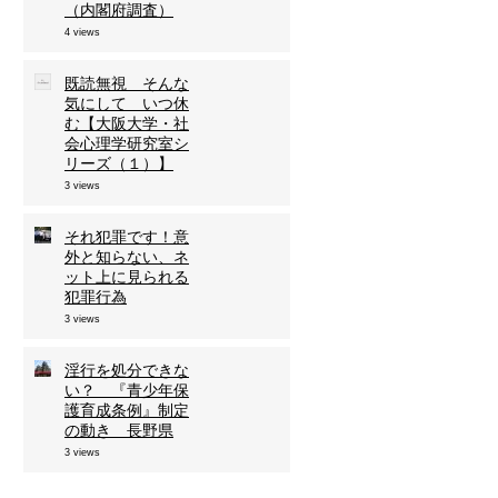
（内閣府調査）
4 views
既読無視 そんな
気にして いつ休
む【大阪大学・社
会心理学研究室シ
リーズ（１）】
3 views
等
それ犯罪です！意
外と知らない、ネ
ット上に見られる
本
犯罪行為
3 views
地
淫行を処分できな
い？ 『青少年保
護育成条例』制定
の動き 長野県
3 views
防