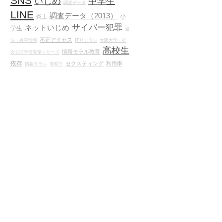
SNS
いじめ
中学生
調査データ
LINE
調査データ（2013）
小
炎上
サイバー犯罪
ネットいじめ
学生
違
措
不正アクセス
法・有害情報
ITリテラシ
大阪大学・社
高校生
情報モラル教育
会心理学研究室シリーズ
依存
セクスティング
利用率
情報モラル
警察庁
監
携