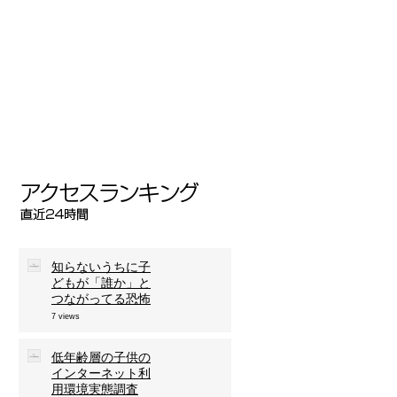
べ
内
知らないうちに子
どもが「誰か」と
つながってる恐怖
7 views
低年齢層の子供の
インターネット利
用環境実態調査