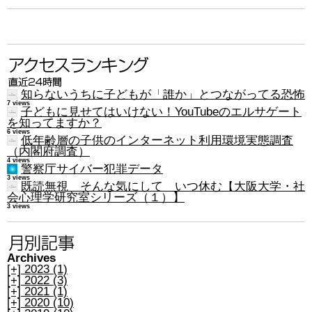
知らないうちに子どもが「誰か」とつながってる恐怖
7 views
子どもに見せてはいけない！YouTubeのエルサゲート
を知ってますか？
6 views
低年齢層の子供のインターネット利用環境実態調査
（内閣府調査）
4 views
警察庁サイバー犯罪データ
3 views
既読無視 そんな気にして いつ休む【大阪大学・社
会心理学研究室シリーズ（１）】
3 views
Archives
[+]
2023 (1)
[+]
2022 (3)
[+]
2021 (1)
[+]
2020 (10)