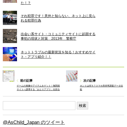
た！？
それ犯罪です！意外と知らない、ネット上に見ら
れる犯罪行為
出会い系サイト・コミュニティサイトに起因する
事犯の現状と対策 2013年 警察庁
ネットトラブルの最新状況を知る！おすすめサイ
ト・アプリ紹介！！
前の記事
次の記事
ゲームの画像やアイテムをゲット！無関係
ホントは何％？スマホ所持率調査データ比
サイトへ誘導する「おとりアプリ」出回る
較
@AsChild_Japan のツイート