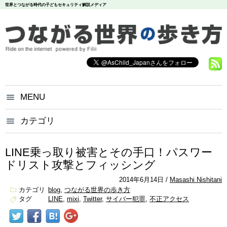
世界とつながる時代の子どもセキュリティ解説メディア
MENU
つながる世界の歩き方とは？
カテゴリ
いじめ
犯罪
お問い合わせ
炎上
個人情報
漏洩
LINE乗っ取り被害とその手口！パスワー
悪評
依存
個人情報保護方針
ドリスト攻撃とフィッシング
調査データ
2014年6月14日
Masashi Nishitani
カテゴリ
blog
つながる世界の歩き方
タグ
LINE
mixi
Twitter
サイバー犯罪
不正アクセス