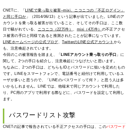
CNETに、「
LINEで乗っ取り被害–mixi、ニコニコの「不正ログイン」
と同じ手口か
」（2014/06/13）という記事が出ていました。LINEのア
カウントを乗っ取る被害が出ていること、そしてその手口は、ここ数
日で騒がれている、
ニコニコ（22万件）
、
mixi（4万件）
の不正アクセ
ス被害の手口と同様であると推測されたことが記事になっています。
LINEホームページの公式ブログ
、
TwitterのLINE公式アカウント
から
も、注意喚起されています。
今回のこの被害報告を踏まえ、「
LINEアカウント乗っ取りの手口
」に
関して、2つの手口を紹介し、注意喚起につなげたいと思います。
ちなみに、2つの手口は、どちらもIDとパスワードに狙いを定めたもの
です。LINEをスマートフォンで、電話番号と紐付けて利用しているユ
ーザが多いと思うので、「LINEのパスワードって何？」と思う人は多
いかもしれません。LINEでは、他端末で同じアカウントで利用した
り、PC用のアプリで利用する際などに、パスワードを設定して利用し
ます。
パスワードリスト攻撃
CNETの記事で報告されている不正アクセスの手口は、この
パスワード