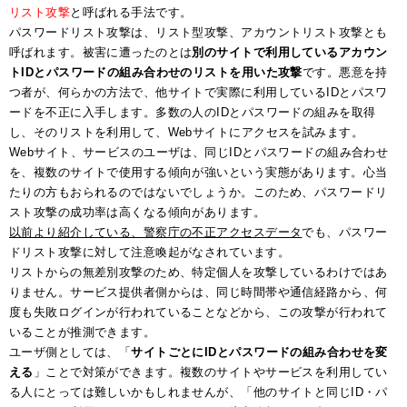
リスト攻撃
と呼ばれる手法です。
パスワードリスト攻撃は、リスト型攻撃、アカウントリスト攻撃とも
呼ばれます。被害に遭ったのとは
別のサイトで利用しているアカウン
トIDとパスワードの組み合わせのリストを用いた攻撃
です。悪意を持
つ者が、何らかの方法で、他サイトで実際に利用しているIDとパスワ
ードを不正に入手します。多数の人のIDとパスワードの組みを取得
し、そのリストを利用して、Webサイトにアクセスを試みます。
Webサイト、サービスのユーザは、同じIDとパスワードの組み合わせ
を、複数のサイトで使用する傾向が強いという実態があります。心当
たりの方もおられるのではないでしょうか。このため、パスワードリ
スト攻撃の成功率は高くなる傾向があります。
以前より紹介している、警察庁の不正アクセスデータ
でも、パスワー
ドリスト攻撃に対して注意喚起がなされています。
リストからの無差別攻撃のため、特定個人を攻撃しているわけではあ
りません。サービス提供者側からは、同じ時間帯や通信経路から、何
度も失敗ログインが行われていることなどから、この攻撃が行われて
いることが推測できます。
ユーザ側としては、「
サイトごとにIDとパスワードの組み合わせを変
える
」ことで対策ができます。複数のサイトやサービスを利用してい
る人にとっては難しいかもしれませんが、「他のサイトと同じID・パ