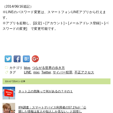
（2014/06/16追記）
※LINEのパスワード変更は、スマートフォンLINEアプリから行えま
す。
※アプリを起動し、[設定]＞[アカウント]＞[メールアドレス登録]＞[パ
スワードの変更] で変更可能です。
カテゴリ
blog
つながる世界の歩き方
タグ
LINE
mixi
Twitter
サイバー犯罪
不正アクセス
合わせて読みたい記事
ネット上の危険って何があるの？その１
IPA調査：スマートデバイス利用者の57.1%が「公
開した情報は友人や知人しか見ない」と回答し