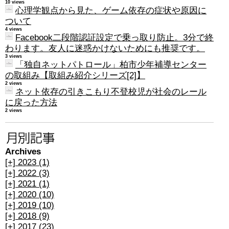
10 views
心理学観点から見た、ゲーム依存の症状や原因に
ついて
4 views
Facebook二段階認証設定で乗っ取り防止。3分で終
わります。友人に迷惑かけないためにも推奨です。
3 views
「独自ネットパトロール」柏市少年補導センター
の取組み【取組み紹介シリーズ[2]】
2 views
ネット依存の引きこもり不登校児が社会のレール
に戻った方法
2 views
Archives
[+]
2023 (1)
[+]
2022 (3)
[+]
2021 (1)
[+]
2020 (10)
[+]
2019 (10)
[+]
2018 (9)
[+]
2017 (23)