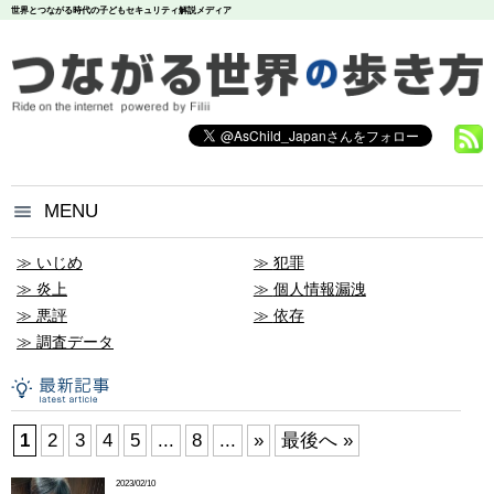
世界とつながる時代の子どもセキュリティ解説メディア
MENU
つながる世界の歩き方とは？
いじめ
犯罪
炎上
個人情報
漏洩
お問い合わせ
悪評
依存
調査データ
個人情報保護方針
1
2
3
4
5
...
8
...
»
最後へ »
2023/02/10