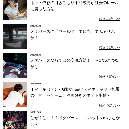
ネット依存の引きこもり不登校児が社会のレール
に戻った方法
続きを読む>>
2022/05/18
メタバースの「ワールド」で観光してみません
か？
続きを読む>>
2022/03/15
メタバースならではの交流方法！ ～SNSとつな
がり～
続きを読む>>
2022/02/09
イマドキ（？）20歳大学生のスマホ・ネット利用
の仕方 ～ゲーム、漫画好きのネット事情～
続きを読む>>
2021/12/09
なぜ？なに！？メタバース ～ネットのいまむか
し～