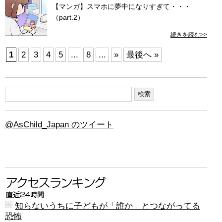
【マンガ】スマホに夢中になりすぎて・・・
（part.2）
続きを読む>>
1
2
3
4
5
...
8
...
»
最後へ »
@AsChild_Japan のツイート
知らないうちに子どもが「誰か」とつながってる
恐怖