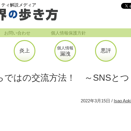
リティ解説メディア
お問い合わせ
個人情報保護方針
個人情報
炎上
悪評
漏洩
らではの交流方法！ ～SNSとつ
2022年3月15日
Isao Aok