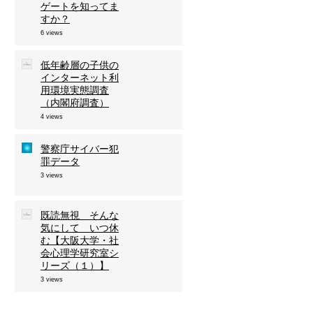
ゲートを知ってま
すか？
6 views
低年齢層の子供の
インターネット利
用環境実態調査
（内閣府調査）
4 views
警察庁サイバー犯
罪データ
3 views
既読無視 そんな
気にして いつ休
む【大阪大学・社
会心理学研究室シ
リーズ（１）】
3 views