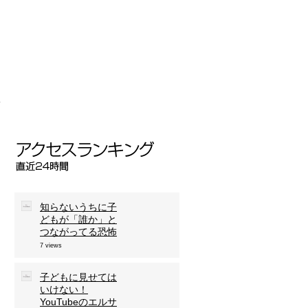
書
の
な
知らないうちに子
どもが「誰か」と
つながってる恐怖
7 views
回
子どもに見せては
いけない！
YouTubeのエルサ