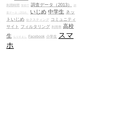
調査データ（2013）
利用時間
警察庁
調
いじめ
中学生
ネッ
査データ（2014）
トいじめ
コミュニティ
セクスティング
で
高校
サイト
フィルタリング
利用率
スマ
生
Facebook
小学生
なりすまし
ホ
ー
ィ