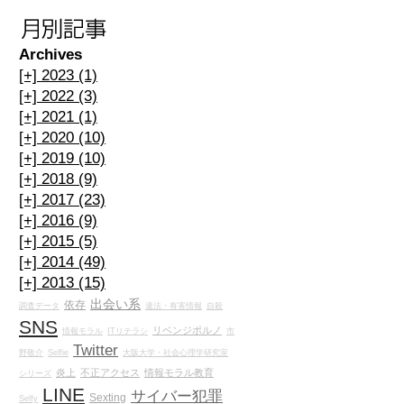
Archives
[+]
2023 (1)
[+]
2022 (3)
[+]
2021 (1)
[+]
2020 (10)
[+]
2019 (10)
[+]
2018 (9)
空
[+]
2017 (23)
[+]
2016 (9)
[+]
2015 (5)
[+]
2014 (49)
[+]
2013 (15)
出会い系
依存
調査データ
違法・有害情報
自殺
SNS
リベンジポルノ
暴
情報モラル
ITリテラシ
市
Twitter
野敬介
Selfie
大阪大学・社会心理学研究室
炎上
不正アクセス
情報モラル教育
シリーズ
LINE
サイバー犯罪
Sexting
Selfy