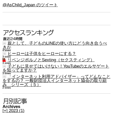
@AsChild_Japan のツイート
親として、子どものLINEの使い方にどう向き合うべ
きか
4 views
ヒーローは子供をヒーローにする？
3 views
リベンジポルノとSexting（セクスティング）
3 views
子どもに見せてはいけない！YouTubeのエルサゲート
を知ってますか？
3 views
「インターネット利用アドバイザー」ってどんなこと
をするの？ 一般財団法人インターネット協会の取り組
み シリーズ（５）
2 views
Archives
[+]
2023 (1)