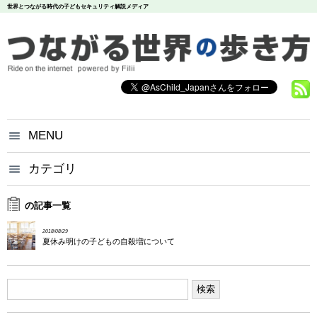
世界とつながる時代の子どもセキュリティ解説メディア
MENU
つながる世界の歩き方とは？
カテゴリ
いじめ
犯罪
お問い合わせ
炎上
個人情報
漏洩
の記事一覧
悪評
依存
個人情報保護方針
2018/08/29
調査データ
夏休み明けの子どもの自殺増について