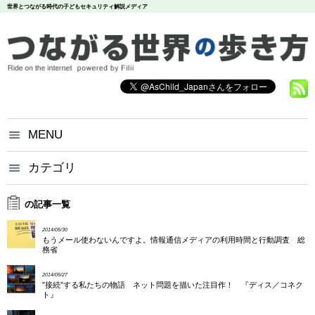
世界とつながる時代の子どもセキュリティ解説メディア
MENU
つながる世界の歩き方とは？
カテゴリ
いじめ
犯罪
お問い合わせ
炎上
個人情報
漏洩
の記事一覧
悪評
依存
個人情報保護方針
2014/05/30
調査データ
もうメール使わないんですよ。情報通信メディアの利用時間と行動調査 総
務省
2014/05/27
”接続”する私たちの物語 ネット問題を描いた注目作！ 『ディス／コネク
ト』