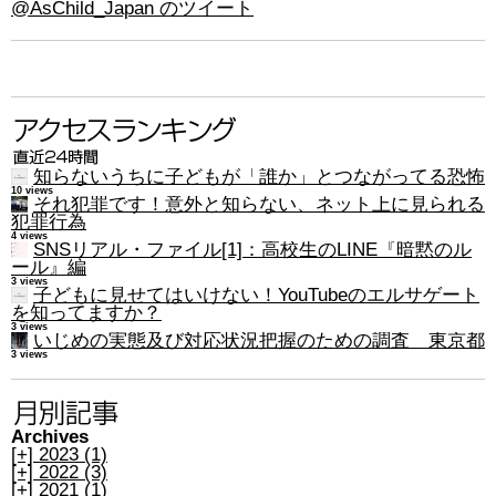
@AsChild_Japan のツイート
知らないうちに子どもが「誰か」とつながってる恐怖
10 views
それ犯罪です！意外と知らない、ネット上に見られる
犯罪行為
4 views
SNSリアル・ファイル[1]：高校生のLINE『暗黙のル
ール』編
3 views
子どもに見せてはいけない！YouTubeのエルサゲート
を知ってますか？
3 views
いじめの実態及び対応状況把握のための調査 東京都
3 views
Archives
[+]
2023 (1)
[+]
2022 (3)
[+]
2021 (1)