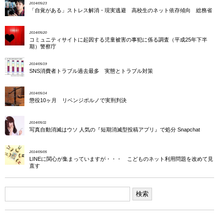
2014/05/23
「自覚がある」ストレス解消・現実逃避 高校生のネット依存傾向 総務省
2014/05/20
コミュニティサイトに起因する児童被害の事犯に係る調査（平成25年下半
期）警察庁
2014/05/19
SNS消費者トラブル過去最多 実態とトラブル対策
2014/05/14
懲役10ヶ月 リベンジポルノで実刑判決
2014/05/11
写真自動消滅はウソ 人気の『短期消滅型投稿アプリ』で処分 Snapchat
2014/05/05
LINEに関心が集まっていますが・・・ こどものネット利用問題を改めて見
直す