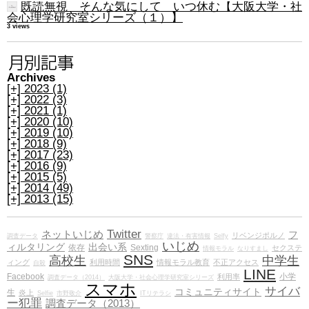
既読無視 そんな気にして いつ休む【大阪大学・社
会心理学研究室シリーズ（１）】
3 views
Archives
[+]
2023 (1)
[+]
2022 (3)
[+]
2021 (1)
[+]
2020 (10)
[+]
2019 (10)
[+]
2018 (9)
[+]
2017 (23)
[+]
2016 (9)
[+]
2015 (5)
[+]
2014 (49)
[+]
2013 (15)
Twitter
ネットいじめ
フ
リベンジポルノ
調査データ
警察庁
違法・有害情報
Selfy
いじめ
ィルタリング
出会い系
依存
Sexting
セクステ
情報モラル
なりすまし
SNS
高校生
中学生
ィング
利用時間
情報モラル教育
不正アクセス
自殺
LINE
Facebook
小学
利用率
調査データ（2014）
大阪大学・社会心理学研究室シリーズ
スマホ
サイバ
コミュニティサイト
生
炎上
Selfie
市野敬介
ITリテラシ
ー犯罪
調査データ（2013）