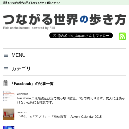
世界とつながる時代の子どもセキュリティ解説メディア
MENU
つながる世界の歩き方とは？
カテゴリ
いじめ
犯罪
お問い合わせ
炎上
個人情報
漏洩
「Facebook」の記事一覧
悪評
依存
個人情報保護方針
2017/04/08
調査データ
Facebook二段階認証設定で乗っ取り防止。3分で終わります。友人に迷惑か
けないためにも推奨です。
2015/12/21
「子供」×「アプリ」＋「発信教育」 Advent Calendar 2015