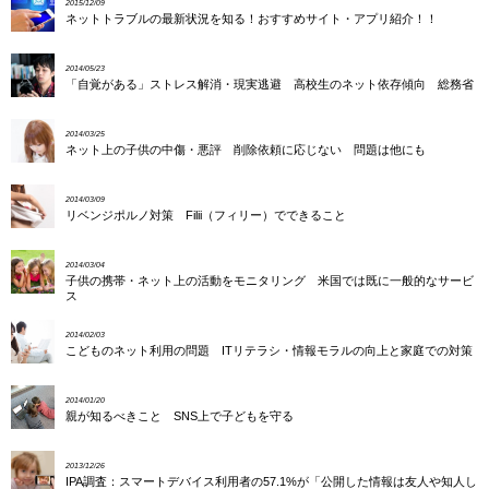
2015/12/09
ネットトラブルの最新状況を知る！おすすめサイト・アプリ紹介！！
2014/05/23
「自覚がある」ストレス解消・現実逃避 高校生のネット依存傾向 総務省
2014/03/25
ネット上の子供の中傷・悪評 削除依頼に応じない 問題は他にも
2014/03/09
リベンジポルノ対策 Filii（フィリー）でできること
2014/03/04
子供の携帯・ネット上の活動をモニタリング 米国では既に一般的なサービ
ス
2014/02/03
こどものネット利用の問題 ITリテラシ・情報モラルの向上と家庭での対策
2014/01/20
親が知るべきこと SNS上で子どもを守る
2013/12/26
IPA調査：スマートデバイス利用者の57.1%が「公開した情報は友人や知人し