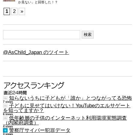
か見ない」と回答した！？
1
2
»
@AsChild_Japan のツイート
知らないうちに子どもが「誰か」とつながってる恐怖
7 views
子どもに見せてはいけない！YouTubeのエルサゲート
を知ってますか？
6 views
低年齢層の子供のインターネット利用環境実態調査
（内閣府調査）
4 views
警察庁サイバー犯罪データ
3 views