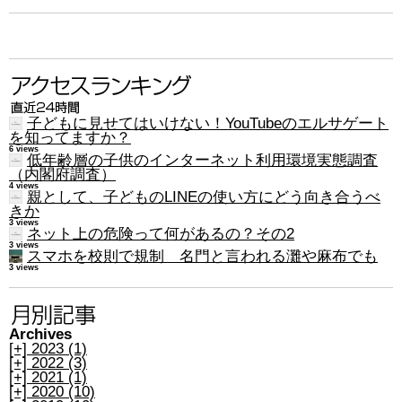
子どもに見せてはいけない！YouTubeのエルサゲート
を知ってますか？
6 views
低年齢層の子供のインターネット利用環境実態調査
（内閣府調査）
4 views
親として、子どものLINEの使い方にどう向き合うべ
きか
3 views
ネット上の危険って何があるの？その2
3 views
スマホを校則で規制 名門と言われる灘や麻布でも
3 views
Archives
[+]
2023 (1)
[+]
2022 (3)
[+]
2021 (1)
[+]
2020 (10)