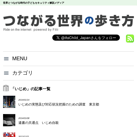
世界とつながる時代の子どもセキュリティ解説メディア
MENU
つながる世界の歩き方とは？
カテゴリ
いじめ
犯罪
お問い合わせ
炎上
個人情報
漏洩
「いじめ」の記事一覧
悪評
依存
個人情報保護方針
2014/01/14
調査データ
いじめの実態及び対応状況把握のための調査 東京都
2014/01/08
遺書の共通点 いじめ自殺
2013/12/11