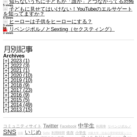
知らないうちに子どもが「誰か」とつながってる恐怖
5 views
子どもに見せてはいけない！YouTubeのエルサゲート
を知ってますか？
4 views
ヒーローは子供をヒーローにする？
3 views
リベンジポルノとSexting（セクスティング）
3 views
Archives
[+]
2023 (1)
[+]
2022 (3)
[+]
2021 (1)
[+]
2020 (10)
[+]
2019 (10)
[+]
2018 (9)
[+]
2017 (23)
[+]
2016 (9)
[+]
2015 (5)
[+]
2014 (49)
[+]
2013 (15)
中学生
Twitter
コミュニティサイト
Facebook
利用率
リベンジポルノ
SNS
いじめ
依存
小学生
利用時間
自殺
Selfie
大阪大学・社会心理学研究室シリー