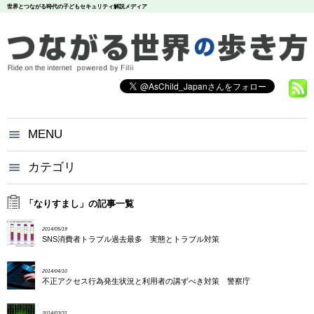
世界とつながる時代の子どもセキュリティ解説メディア
MENU
つながる世界の歩き方とは？
カテゴリ
いじめ
犯罪
お問い合わせ
炎上
個人情報
漏洩
「なりすまし」の記事一覧
悪評
依存
個人情報保護方針
2014/05/19
調査データ
SNS消費者トラブル過去最多 実態とトラブル対策
2014/04/10
不正アクセス行為発生状況と利用者の講ずべき対策 警察庁
2014/03/31