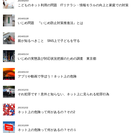
2014/02/03
こどものネット利用の問題 ITリテラシ・情報モラルの向上と家庭での対策
2014/01/28
いじめ問題 『いじめ防止対策推進法』とは
2014/01/20
親が知るべきこと SNS上で子どもを守る
2014/01/14
いじめの実態及び対応状況把握のための調査 東京都
2014/01/10
アプリや動画で学ぼう！ネット上の危険
2013/12/31
それ犯罪です！意外と知らない、ネット上に見られる犯罪行為
2013/12/11
ネット上の危険って何があるの？その2
2013/12/09
ネット上の危険って何があるの？その１