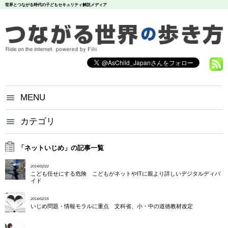
世界とつながる時代の子どもセキュリティ解説メディア
MENU
つながる世界の歩き方とは？
カテゴリ
いじめ
犯罪
お問い合わせ
炎上
個人情報
漏洩
「ネットいじめ」の記事一覧
悪評
依存
個人情報保護方針
2014/02/22
調査データ
こども任せにする危険 こどもがネットやITに親より詳しいデジタルディバ
イド
2014/02/15
いじめ問題・情報モラルに重点 文科省、小・中の道徳教材改定