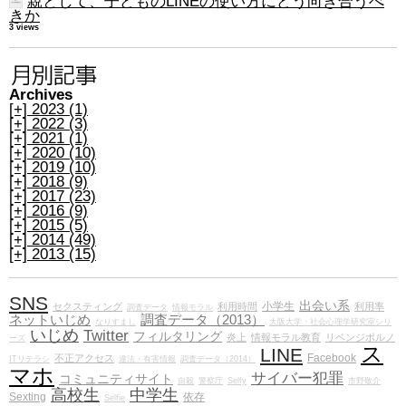
親として、子どものLINEの使い方にどう向き合うべ
きか
3 views
Archives
[+]
2023 (1)
[+]
2022 (3)
[+]
2021 (1)
[+]
2020 (10)
[+]
2019 (10)
[+]
2018 (9)
[+]
2017 (23)
[+]
2016 (9)
[+]
2015 (5)
[+]
2014 (49)
[+]
2013 (15)
SNS
出会い系
小学生
セクスティング
利用時間
利用率
調査データ
情報モラル
ネットいじめ
調査データ（2013）
なりすまし
大阪大学・社会心理学研究室シリ
いじめ
Twitter
フィルタリング
炎上
情報モラル教育
リベンジポルノ
ーズ
ス
LINE
Facebook
不正アクセス
ITリテラシ
違法・有害情報
調査データ（2014）
マホ
サイバー犯罪
コミュニティサイト
自殺
警察庁
Selfy
市野敬介
高校生
中学生
Sexting
依存
Selfie