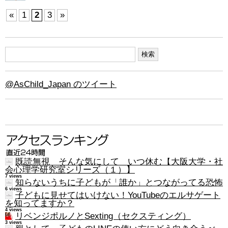
«
1
2
3
»
@AsChild_Japan のツイート
既読無視 そんな気にして いつ休む【大阪大学・社
会心理学研究室シリーズ（１）】
7 views
知らないうちに子どもが「誰か」とつながってる恐怖
6 views
子どもに見せてはいけない！YouTubeのエルサゲート
を知ってますか？
4 views
リベンジポルノとSexting（セクスティング）
3 views