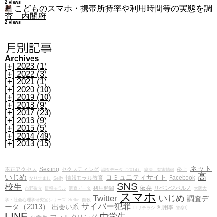
2 views
こどものスマホ・携帯所持率や利用時間等の実態を調
査 内閣府
2 views
Archives
[+]
2023 (1)
[+]
2022 (3)
[+]
2021 (1)
[+]
2020 (10)
[+]
2019 (10)
[+]
2018 (9)
[+]
2017 (23)
[+]
2016 (9)
[+]
2015 (5)
[+]
2014 (49)
[+]
2013 (15)
ネット
Sexting
不正アクセス
セクスティング
炎上
調査データ（2014）
違法・有害情報
高
いじめ
コミュニティサイト
Facebook
情報モラル教育
なりすまし
Selfy
SNS
校生
依存
利用時間
リベンジポルノ
市野敬介
情報モラル
調査データ
大阪大
スマホ
いじめ
Twitter
調査デ
学・社会心理学研究室シリーズ
Selfie
自殺
サイバー犯罪
ータ（2013）
出会い系
利用率
ITリテラシ
警察庁
LINE
中学生