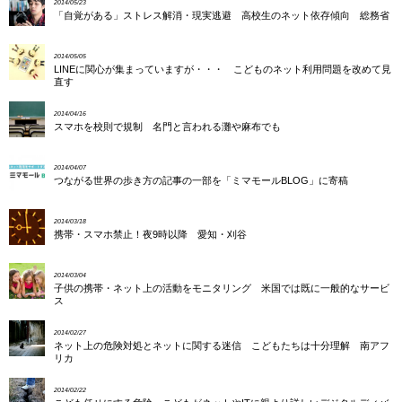
2014/05/23
「自覚がある」ストレス解消・現実逃避 高校生のネット依存傾向 総務省
2014/05/05
LINEに関心が集まっていますが・・・ こどものネット利用問題を改めて見
直す
2014/04/16
スマホを校則で規制 名門と言われる灘や麻布でも
2014/04/07
つながる世界の歩き方の記事の一部を「ミマモールBLOG」に寄稿
2014/03/18
携帯・スマホ禁止！夜9時以降 愛知・刈谷
2014/03/04
子供の携帯・ネット上の活動をモニタリング 米国では既に一般的なサービ
ス
2014/02/27
ネット上の危険対処とネットに関する迷信 こどもたちは十分理解 南アフ
リカ
2014/02/22