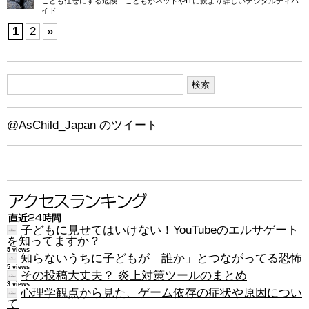
こども任せにする危険 こどもがネットやITに親より詳しいデジタルディバ
イド
1
2
»
@AsChild_Japan のツイート
子どもに見せてはいけない！YouTubeのエルサゲート
を知ってますか？
5 views
知らないうちに子どもが「誰か」とつながってる恐怖
5 views
その投稿大丈夫？ 炎上対策ツールのまとめ
3 views
心理学観点から見た、ゲーム依存の症状や原因につい
て