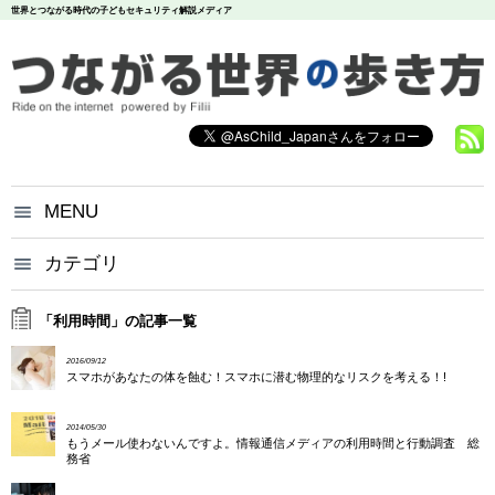
世界とつながる時代の子どもセキュリティ解説メディア
MENU
つながる世界の歩き方とは？
カテゴリ
いじめ
犯罪
お問い合わせ
炎上
個人情報
漏洩
「利用時間」の記事一覧
悪評
依存
個人情報保護方針
2016/09/12
調査データ
スマホがあなたの体を蝕む！スマホに潜む物理的なリスクを考える！!
2014/05/30
もうメール使わないんですよ。情報通信メディアの利用時間と行動調査 総
務省