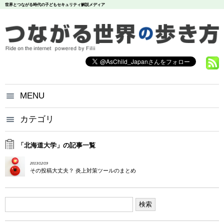
世界とつながる時代の子どもセキュリティ解説メディア
MENU
つながる世界の歩き方とは？
カテゴリ
いじめ
犯罪
お問い合わせ
炎上
個人情報
漏洩
「北海道大学」の記事一覧
悪評
依存
個人情報保護方針
2013/12/19
調査データ
その投稿大丈夫？ 炎上対策ツールのまとめ