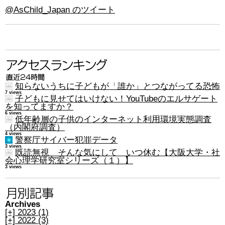
@AsChild_Japan のツイート
知らないうちに子どもが「誰か」とつながってる恐怖
7 views
子どもに見せてはいけない！YouTubeのエルサゲート
を知ってますか？
6 views
低年齢層の子供のインターネット利用環境実態調査
（内閣府調査）
4 views
警察庁サイバー犯罪データ
3 views
既読無視 そんな気にして いつ休む【大阪大学・社
会心理学研究室シリーズ（１）】
3 views
Archives
[+]
2023 (1)
[+]
2022 (3)