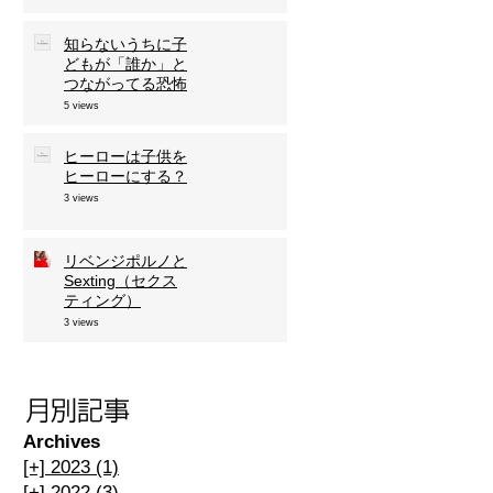
知らないうちに子
どもが「誰か」と
つながってる恐怖
5 views
ヒーローは子供を
ヒーローにする？
3 views
リベンジポルノと
Sexting（セクス
ティング）
3 views
Archives
[+]
2023 (1)
[+]
2022 (3)