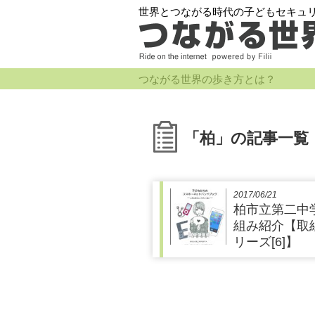
世界とつながる時代の子どもセキュ
つながる世界の歩き方とは？
「柏」の記事一覧
2017/06/21
柏市立第二中
組み紹介【取
リーズ[6]】