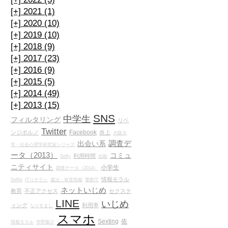
[+]
2021 (1)
[+]
2020 (10)
[+]
2019 (10)
[+]
2018 (9)
[+]
2017 (23)
[+]
2016 (9)
[+]
2015 (5)
[+]
2014 (49)
[+]
2013 (15)
SNS
中学生
フィルタリング
リベ
Twitter
Facebook
ンジポルノ
炎上
大阪大
調査デ
出会い系
学・社会心理学研究室シリーズ
ータ（2013）
コミュ
利用時間
Selfy
自殺
ニティサイト
小学生
調査データ（2014）
情報モラル
Selfie
ITリテラシ
違法・有害情報
警察庁
ネットいじめ
教育
不正アクセス
セクステ
LINE
いじめ
ィング
利用率
なりすまし
スマホ
Sexting
依
情報モラル
市野敬介