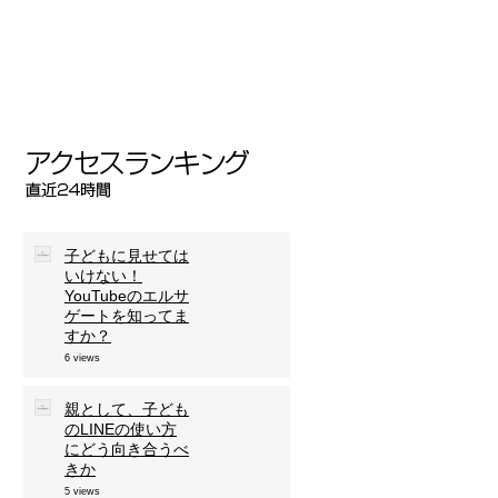
子どもに見せては
いけない！
YouTubeのエルサ
ゲートを知ってま
すか？
6 views
親として、子ども
のLINEの使い方
にどう向き合うべ
きか
5 views