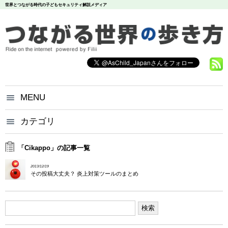
世界とつながる時代の子どもセキュリティ解説メディア
MENU
つながる世界の歩き方とは？
カテゴリ
いじめ
犯罪
お問い合わせ
炎上
個人情報
漏洩
「Cikappo」の記事一覧
悪評
依存
個人情報保護方針
2013/12/19
調査データ
その投稿大丈夫？ 炎上対策ツールのまとめ