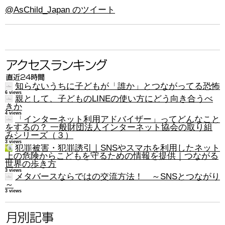
@AsChild_Japan のツイート
知らないうちに子どもが「誰か」とつながってる恐怖
6 views
親として、子どものLINEの使い方にどう向き合うべ
きか
4 views
「インターネット利用アドバイザー」ってどんなこと
をするの？ 一般財団法人インターネット協会の取り組
みシリーズ（３）
3 views
犯罪被害・犯罪誘引｜SNSやスマホを利用したネット
上の危険からこどもを守るための情報を提供｜つながる
世界の歩き方
3 views
メタバースならではの交流方法！ ～SNSとつながり
～
3 views