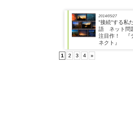
2014/05/27
”接続”する私
語 ネット問
注目作！ 『
ネクト』
1
2
3
4
»