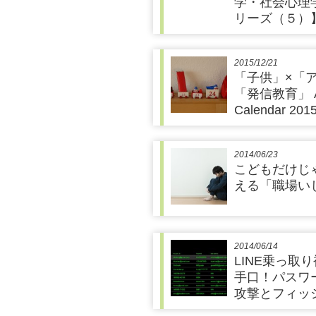
学・社会心理
リーズ（５）
2015/12/21
「子供」×「
「発信教育」 A
Calendar 201
2014/06/23
こどもだけじ
える「職場い
2014/06/14
LINE乗っ取
手口！パスワ
攻撃とフィッ