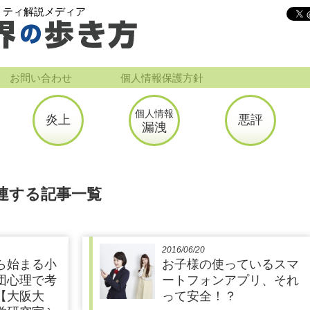
リティ解説メディア
お問い合わせ
個人情報保護方針
個人情報
炎上
悪評
漏洩
連する記事一覧
2016/06/20
ら始まる小
お子様の使っているスマ
団心理で考
ートフォンアプリ、それ
【大阪大
って安全！？