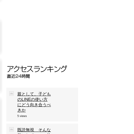
親として、子ども
のLINEの使い方
にどう向き合うべ
きか
5 views
既読無視 そんな