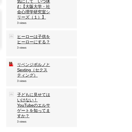
気にして いつ休
む【大阪大学・社
会心理学研究室シ
リーズ（１）】
3 views
ヒーローは子供を
ヒーローにする？
3 views
リベンジポルノと
Sexting（セクス
ティング）
3 views
子どもに見せては
いけない！
YouTubeのエルサ
ゲートを知ってま
すか？
3 views