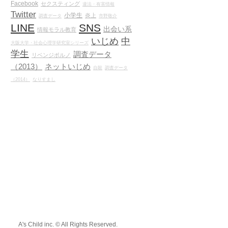
Facebook
セクスティング
違法・有害情報
Twitter
小学生
炎上
調査データ
市野敬介
LINE
SNS
出会い系
情報モラル教育
いじめ
中
大阪大学・社会心理学研究室シリーズ
学生
調査データ
リベンジポルノ
（2013）
ネットいじめ
自殺
調査データ
（2014）
なりすまし
A's Child inc. © All Rights Reserved.