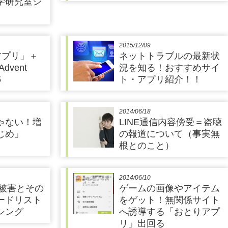
学研究室シ
】
2015/12/09
アプリ」＋
ネットトラブルの最新状
dvent
況を知る！おすすめサイ
5
ト・アプリ紹介！！
2014/06/18
ゃない！増
LINE通信内容傍受＝盗聴
じめ」
の報道について（事実無
根とのこと）
2014/06/10
り被害とその
ゲームの画像やアイテム
ードリスト
をゲット！無関係サイト
シング
へ誘導する「おとりアプ
リ」出回る