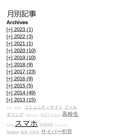
Archives
[+]
2023 (1)
[+]
2022 (3)
[+]
2021 (1)
[+]
2020 (10)
[+]
2019 (10)
[+]
2018 (9)
[+]
2017 (23)
[+]
2016 (9)
[+]
2015 (5)
[+]
2014 (49)
[+]
2013 (15)
コミュニティサイト
フィル
Selfy
警察庁
高校生
タリング
不正アクセス
情報モラル
スマホ
利用時間
Selfie
ITリテラシ
サイバー犯罪
Sexting
依存
利用率